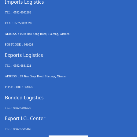
Imports Logistics
TEL
：
0592-6092282
FAX
：
0592-6083320
ADRESS：
1698 Jiao Song Road, Haicang, Xiamen
POSTCODE
：
361026
Exports Logistics
TEL
：
0592-6881221
ADRESS：
89 Jian Gang Road, Haicang, Xiamen
POSTCODE
：
361026
Bonded Logistics
TEL
：
0592-6086920
Export LCL Center
TEL
：
0592-6585169