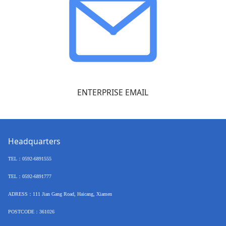
ENTERPRISE EMAIL
Headquarters
TEL
：
0592-6891555
TEL：
0592-6891777
ADRESS：
111 Jian Gang Road, Haicang, Xiamen
POSTCODE
：
361026